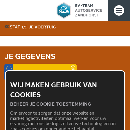
STAP
1
/5
JE VOERTUIG
Klanten geven ons gemiddeld een
4.7/5
JE GEGEVENS
WIJ MAKEN GEBRUIK VAN
COOKIES
Helaas, ons online-reserveringssysteem is op dit
BEHEER JE COOKIE TOESTEMMING
moment niet beschikbaar.
Om ervoor te zorgen dat onze website en
marketingactiviteiten optimaal werken voor uw
Neem telefonisch contact met ons op voor het
ervaring met ons bedrijf, zetten we technologieën in
zoals cookies om onder andere het aantal
maken van een afspraak of andere vragen.